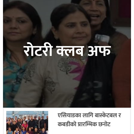
रोटरी क्लब अफ
एसियाडका लागि बास्केटबल र
कबडीको प्रारम्भिक छनोट