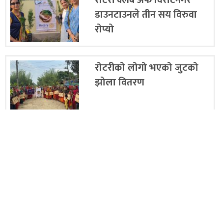
डाउनटाउनले तीन सय विरुवा
रोप्यो
रोटरीको लोगो भएको जुटको
झोला वितरण
रोटरी डाउनटाउनद्वारा विभिन्न ७
स्थानमा ट्युबेल वितरण
1
2
…
18
नयाँ