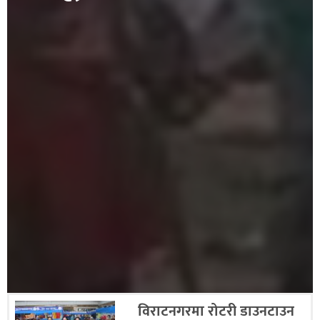
विराटनगरमा रोटरी डाउनटाउन