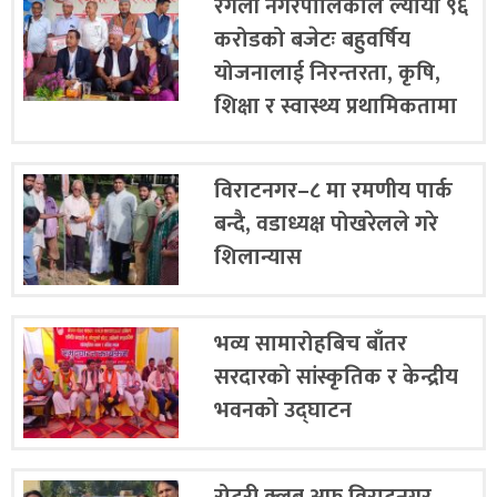
रंगेली नगरपालिकाले ल्यायो ९६
करोडको बजेटः बहुवर्षिय
योजनालाई निरन्तरता, कृषि,
शिक्षा र स्वास्थ्य प्रथामिकतामा
विराटनगर–८ मा रमणीय पार्क
बन्दै, वडाध्यक्ष पोखरेलले गरे
शिलान्यास
भव्य सामारोहबिच बाँतर
सरदारको सांस्कृतिक र केन्द्रीय
जलाइयो
भवनको उद्घाटन
रोटरी क्लब अफ विराटनगर