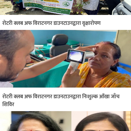
रोटरी क्लब अफ विराटनगर डाउनटाउनद्वारा वृक्षारोपण
रोटरी क्लब अफ विराटनगर डाउनटाउनद्वारा निःशुल्क आँखा जाँच
शिविर