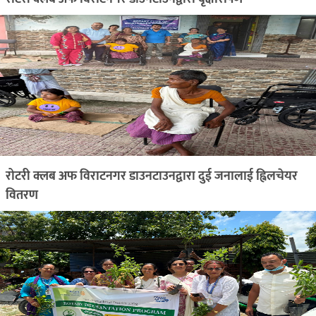
रोटरी क्लब अफ विराटनगर डाउनटाउनद्वारा दुई जनालाई ह्विलचेयर
वितरण