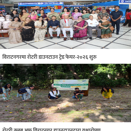
विराटनगरमा रोटरी डाउनटाउन ट्रेड फेयर-२०२६ शुरु
रोटरी क्लब अफ विराटनगर डाउनटाउनद्वारा वृक्षारोपण