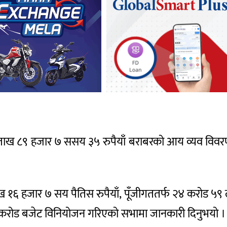
ाख ८९ हजार ७ ससय ३५ रुपैयाँ बराबरको आय व्यव विवरण 
ाख १६ हजार ७ सय पैतिस रुपैयाँ, पूँजीगततर्फ २४ करोड ५
फ २३ करोड बजेट विनियोजन गरिएको सभामा जानकारी दिनुभयो ।