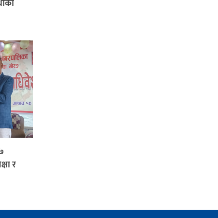
थाको
६७
क्षा र