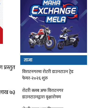
ताजा
प्रस्तुत
विराटनगरमा रोटरी डाउनटाउन ट्रेड
फेयर-२०२६ शुरु
रोटरी क्लब अफ विराटनगर
९ लाख ७३
डाउनटाउनद्वारा वृक्षारोपण