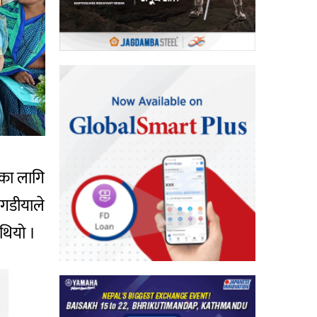
 का लागि
बगडीयाले
 थियो ।